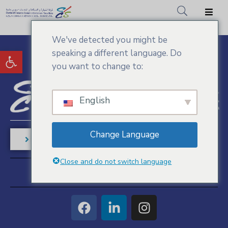
We've detected you might be
Accueil
Ouvrir la barre d’outils
speaking a different language. Do
CCIS.SM
you want to change to:
Actualités
English
Services
Adhésion
Change Language
Contactez-nous
Médiathèque
Close and do not switch language