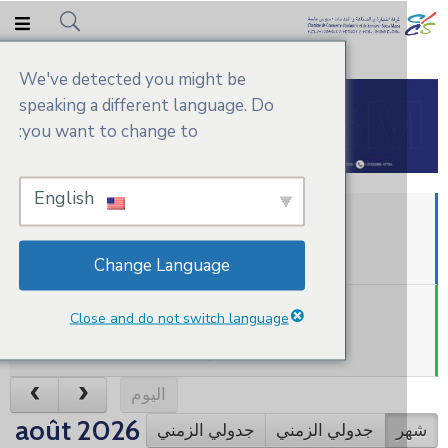
We've detected you might be
speaking a different language. Do
you want to change to:
English
SESSION ORDINAIRE DE
L’ASSEMBLÉE GÉNÉRALE
Change Language
أكتوبر 21, 2026
09:00 – 09:00
FOIRE AFRIQUE AGADIR DU
Close and do not switch language
10 AU 17 DÉCEMBRE 2026
غشت 6, 2026
All Day –
اليوم
août 2026
ر
جدولي الزمني
جدولي الزمني