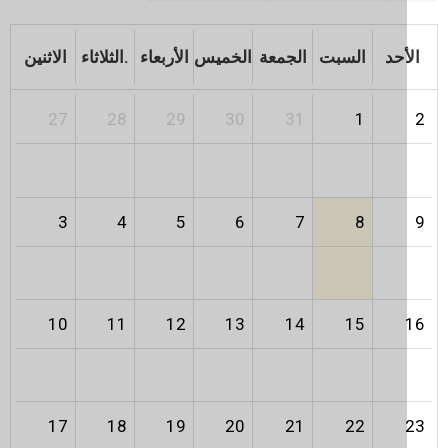
أحد
السبت
الجمعة
الخميس
الأربعاء
الثلاثاء.
الاثنين
27
28
29
30
31
1
3
4
5
6
7
8
10
11
12
13
14
15
17
18
19
20
21
22