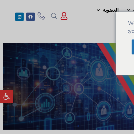
العضوية
We
yo
tils