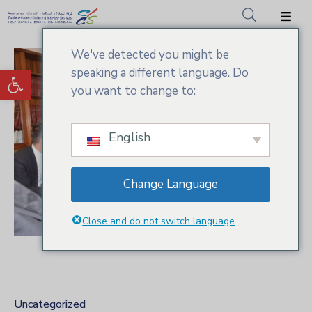
We've detected you might be
Accueil
Ouvrir la barre d’outils
speaking a different language. Do
CCIS.SM
you want to change to:
Actualités
English
Services
Adhésion
Change Language
Médiathèque
Close and do not switch language
Uncategorized