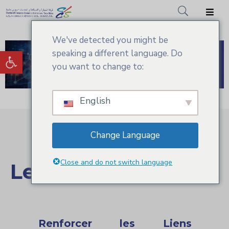
We've detected you might be
Accueil
Ouvrir la barre d’outils
speaking a different language. Do
CCIS.SM
you want to change to:
Actualités
English
Services
Adhésion
Change Language
Médiathèque
Close and do not switch language
Le Networking
Renforcer les Liens