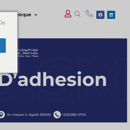
Médiathèque
 Do