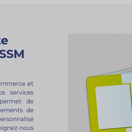
te
ISSM
ommerce et
os services
 permet de
énements de
ersonnalisé
oignez-nous