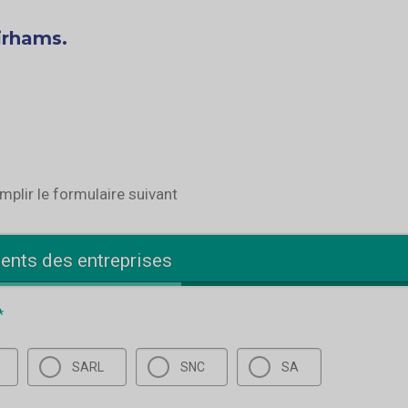
irhams.
plir le formulaire suivant
ents des entreprises
*
SARL
SNC
SA