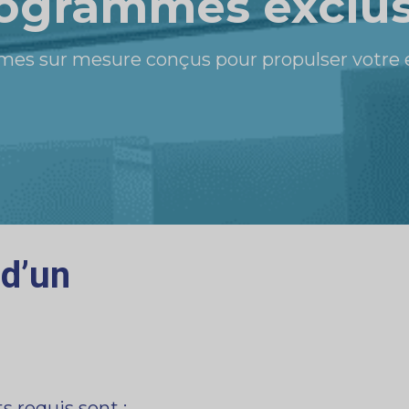
ogrammes exclus
s sur mesure conçus pour propulser votre en
 d’un
 requis sont :