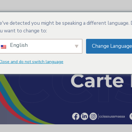
SM
Actualités
Services
Adhésion
've detected you might be speaking a different language.
u want to change to:
English
Change Language
Close and do not switch language