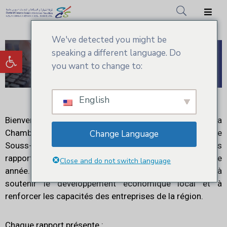
We've detected you might be
Accueil
Ouvrir la barre d’outils
speaking a different language. Do
CCIS.SM
you want to change to:
Actualités
English
Services
Bienvenue dans la section des
Bilans Annuels
de La
Adhésion
Chambre de Commerce, d’Industrie et des Services de
Change Language
Souss-Massa. Cette page regroupe l’ensemble des
Médiathèque
rapports détaillant nos activités et résultats pour chaque
Close and do not switch language
année. Ces bilans illustrent notre engagement constant à
soutenir le développement économique local et à
renforcer les capacités des entreprises de la région.
Chaque rapport présente :