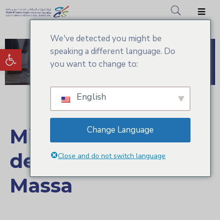
We've detected you might be
Accueil
Ouvrir la barre d’outils
speaking a different language. Do
CCIS.SM
you want to change to:
Actualités
English
Services
Adhésion
Change Language
Missions et Visions
Médiathèque
de la CCIS Souss
Close and do not switch language
Massa