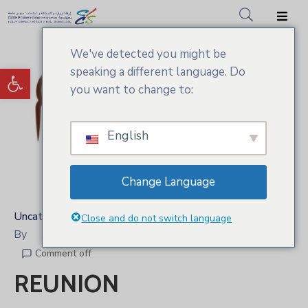
We've detected you might be
Accueil
Ouvrir la barre d’outils
speaking a different language. Do
CCIS.SM
you want to change to:
Actualités
English
Services
Adhésion
Change Language
Médiathèque
Uncategorized
Close and do not switch language
By
Comment off
REUNION