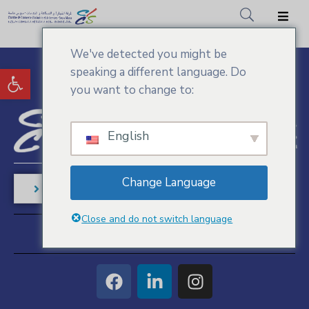
We've detected you might be
Accueil
Ouvrir la barre d’outils
speaking a different language. Do
CCIS.SM
you want to change to:
Actualités
English
Services
Adhésion
Change Language
Contactez-nous
Médiathèque
Close and do not switch language