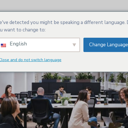
SM
Actualités
Services
Adhésion
've detected you might be speaking a different language.
u want to change to:
English
Change Language
Close and do not switch language