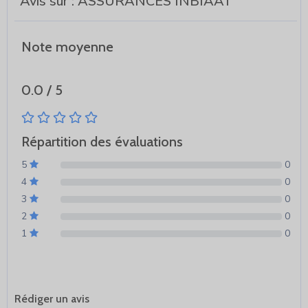
Avis sur : ASSURANCES INBIAAT
Note moyenne
0.0 / 5
Répartition des évaluations
5
0
4
0
3
0
2
0
1
0
Rédiger un avis