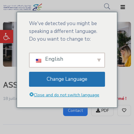
We've detected you might be
Accueil
Ouvrir la barre d’outils
speaking a different language.
CCIS.SM
Do you want to change to:
Actualités
English
Services
Adhésion
Change Language
ASSURANCES INBIAAT
Médiathèque
Close and do not switch language
18 juillet - 2024 2:38 pm
Assurances
Actuellement fermé !
Contact
PDF