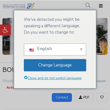
We've detected you might be
Accueil
Ouvrir la barre d’outils
speaking a different language.
CCIS.SM
Do you want to change to:
Actualités
English
Services
Adhésion
Change Language
BOULBAZ PLASTIQUE
Médiathèque
Close and do not switch language
29 juillet - 2024 9:54 am
Transformation matières plastiques
Actuellement fermé !
Contact
PDF