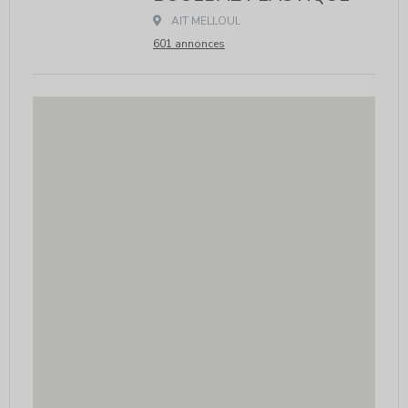
 AIT MELLOUL			
601 annonces