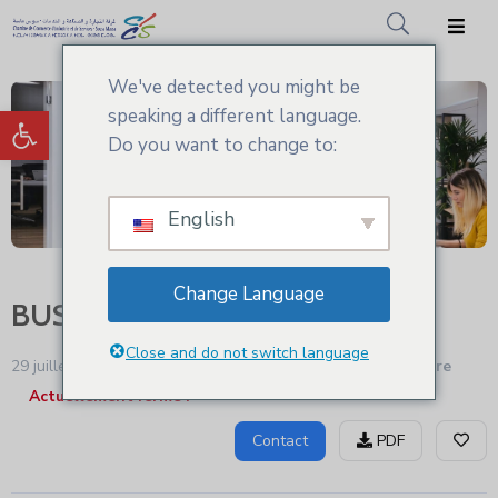
We've detected you might be
Accueil
Ouvrir la barre d’outils
speaking a different language.
CCIS.SM
Do you want to change to:
Actualités
English
Services
Adhésion
Change Language
BUSINESS ET SOLUTION
Médiathèque
Close and do not switch language
29 juillet - 2024 2:40 pm
Publicité et impression - gravure
Actuellement fermé !
Contact
PDF