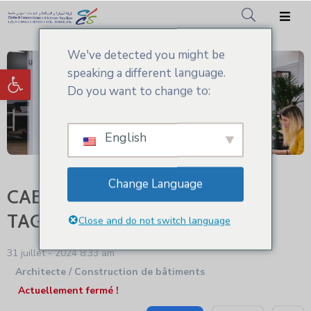
We've detected you might be
Accueil
Ouvrir la barre d’outils
speaking a different language.
CCIS.SM
Do you want to change to:
Actualités
English
Services
Adhésion
Change Language
CABINET ARCHITRIETE KARIM
Médiathèque
TAGHI
Close and do not switch language
31 juillet - 2024 8:33 am
Architecte / Construction de bâtiments
Actuellement fermé !