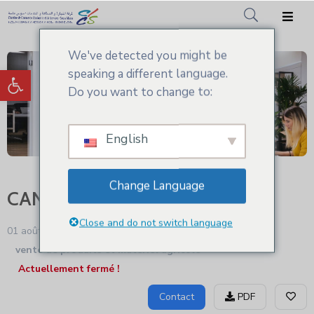
We've detected you might be
Accueil
Ouvrir la barre d’outils
speaking a different language.
CCIS.SM
Do you want to change to:
Actualités
English
Services
Adhésion
Change Language
CANANGA
Médiathèque
Close and do not switch language
01 août - 2024 9:24 am
vente de produits et matériel agricole
Actuellement fermé !
Contact
PDF