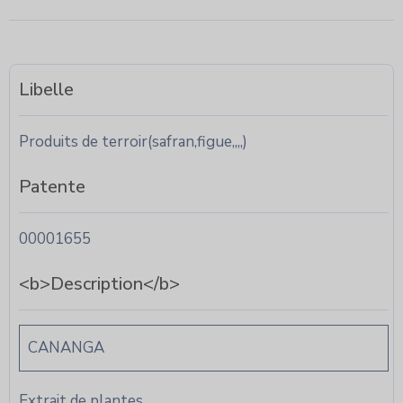
Libelle
Produits de terroir(safran,figue,,,,)
Patente
00001655
<b>Description</b>
CANANGA
Extrait de plantes