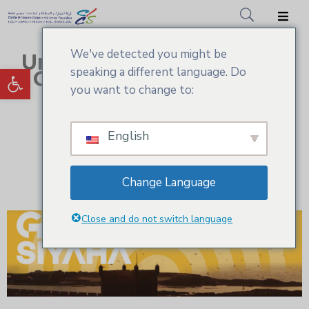
We've detected you might be
Un Soutien Essentiel à la
Accueil
Ouvrir la barre d’outils
speaking a different language. Do
Création d'Entreprises
CCIS.SM
you want to change to:
Programme
Actualités
Moukawalati
English
Services
Adhésion
Change Language
Médiathèque
Close and do not switch language