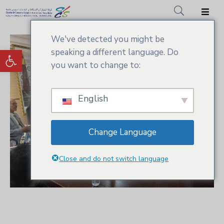
We've detected you might be
Accueil
Ouvrir la barre d’outils
speaking a different language. Do
CCIS.SM
you want to change to:
Actualités
English
Services
Adhésion
Change Language
Médiathèque
Close and do not switch language