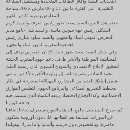
التحديات البيئية وأفاق الطاقات المتجددة ومستقبل الصناعة
التقليدية ” في الفترة ما بين 01 و 06 مارس 2022 بساحة
المعارض بمدينة أكادير الكبير
حضر هذه الندوة السيد سعيد ضور رئيس الغرفة والسيد كريم
اشنكلي رئيس جهة سوس ماسة، والسيد بليل جامع مدير
المعرض المهني للبناء والتجهيز، والسيد ميلود بنباري رئيس
الجمعية المغربية لمهن البناء والتجهيز
وفي تدخل للسيد سعيد ضور حيث اكد ان المعرض يهدف إلى
المساهمة المواطنة والانخراط في دعم جهود المغرب الحثيثة
لتحقيق الإقلاع الاقتصادي والنموذج التنموي الذي رسمه الملك
محمد السادس نصره الله ، إثر زيارته الأخيرة لأكادير، والتي
تشمل إطلاق العديد من المشاريع المهيكلة المندرجة في إطار
مخطط التسريع الصناعي والبرنامج الجهوي لتقليص الفوارق
الاجتماعية، وكذا الإقلاع الاقتصادي بعد الكساد الذي تسببت فيه
جائحة كورونا
كما صرح السيد بليل جامع، ان هذه الدورة ستعرف نجاحا إضافيا
عن الدورات السابقة بعد انفتاحها على دول اوروبية ستكون
حاضرة، وبالخصوص دول فرنسا وألمانيا والدانمارك وهولندا