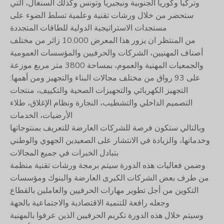
وتركيا وكوريا الجنوبية ونيجيريا وتونس وكذلك السنغال، التي
ستحضر من خلال ورشات تقنية وعلمية تسلط الضوء على
مستجدات الاستراتيجية الدولية للطاقات المتجددة
من المنتظر ان يزور هذا المعرض 10.000 زائر من مختلف
أصناف المهنيين، الشركات والحرفيين والمؤسسات العمومية
والجمعيات المهنية والعموم، بمساحة 3800 متر مربع موزعة
على 93 رواق من مختلف مجالات البناء والتجهيز ومن أهمها:
التجهيز الكهربائي والتجهيزات الصحية والتكييف، منتجات
التصميم الداخلي والتشطيب، النجارة ونظام الإغلاق، طلاء
الأرضيات، الخدمات
وبالتالي ستكون فرصة للشركات العارضة للتعريف بمنتوجاتها
وخدماتها، والزيادة في الانتشار على الصعيدين الجهوي والوطني
بتبادل الخبرات في جميع المجالات
وضمن فعاليات هذه الدورة سيتم برمجة ورشات تقنية منظمة
من طرف بعض الشركات الكبرى العارضة والبنوك ومؤسسات
التكوين من أجل تطوير مهارات الحرفيين والعاملين بالقطاع
وجعله رافعة للتنمية الاقتصادية والاجتماعية بالجهة
وسيتم خلال هذه الدورة تكريم الحرفيين الذين عرفوا بالمهنية